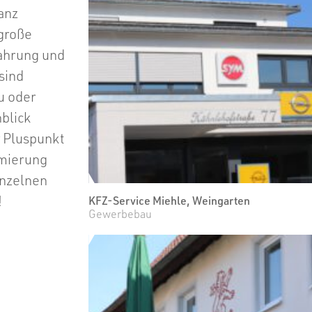
anz
 große
fahrung und
sind
u oder
blick
r Pluspunkt
imierung
inzelnen
!
KFZ-Service Miehle, Weingarten
Gewerbebau